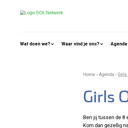
Wat doen we?
Waar vind je ons?
Agenda
Home
›
Agenda
›
Girl
Girls 
Ben jij tussen de 8 
Kom dan gezellig na