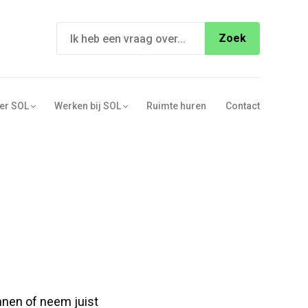
Search
for:
er SOL
Werken bij SOL
Ruimte huren
Contact
nnen of neem juist